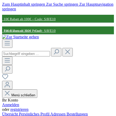
Zum Hauptinhalt springen
Zur Suche springen
Zur Hauptnavigation
springen
10€ Rabatt ab 100€ – Code: SAVE10
Fairer Versand, faire Preise!
10€ Rabatt ab 100€ – Code: SAVE10
Nachhaltige Partnerschaft
Fairer Versand, faire Preise!
Nachhaltige Partnerschaft
Menü schließen
Ihr Konto
Anmelden
oder
registrieren
Übersicht
Persönliches Profil
Adressen
Bestellungen