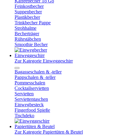
Kaffeebecher To Go
Feinkostbecher
Suppenbecher
Plastikbecher
Trinkbecher Pappe
Strohhalme
Becherträger
Rührstäbchen
Smoothie Becher
Einweggeschirr
Zur Kategorie Einweggeschirr
Bagasseschalen & -teller
Pappschalen & -teller
Pommesschalen
Cocktailservietten
Servietten
Serviettentaschen
Einwegbesteck
Fingerfood Spieße
Tischdeko
Papiertüten & Beutel
Zur Kategorie Papiertüten & Beutel