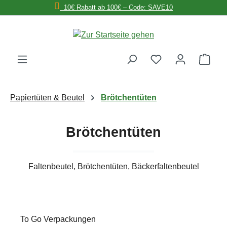
10€ Rabatt ab 100€ – Code: SAVE10
Zum Hauptinhalt springen
Ware
Papiertüten & Beutel
Brötchentüten
Brötchentüten
Faltenbeutel, Brötchentüten, Bäckerfaltenbeutel
To Go Verpackungen