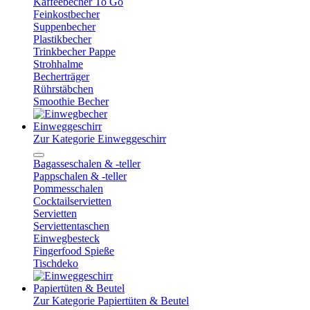
Kaffeebecher To Go
Feinkostbecher
Suppenbecher
Plastikbecher
Trinkbecher Pappe
Strohhalme
Becherträger
Rührstäbchen
Smoothie Becher
Einweggeschirr
Zur Kategorie Einweggeschirr
Bagasseschalen & -teller
Pappschalen & -teller
Pommesschalen
Cocktailservietten
Servietten
Serviettentaschen
Einwegbesteck
Fingerfood Spieße
Tischdeko
Papiertüten & Beutel
Zur Kategorie Papiertüten & Beutel