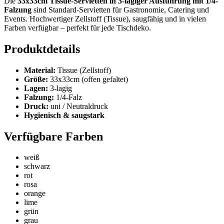
Die
33x33cm Tissue-Servietten in 3-lagiger Ausführung mit 1/4-
Falzung
sind Standard-Servietten für Gastronomie, Catering und
Events. Hochwertiger Zellstoff (Tissue), saugfähig und in vielen
Farben verfügbar – perfekt für jede Tischdeko.
Produktdetails
Material:
Tissue (Zellstoff)
Größe:
33x33cm (offen gefaltet)
Lagen:
3-lagig
Falzung:
1/4-Falz
Druck:
uni / Neutraldruck
Hygienisch & saugstark
Verfügbare Farben
weiß
schwarz
rot
rosa
orange
lime
grün
grau