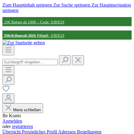
Zum Hauptinhalt springen
Zur Suche springen
Zur Hauptnavigation
springen
10€ Rabatt ab 100€ – Code: SAVE10
Fairer Versand, faire Preise!
10€ Rabatt ab 100€ – Code: SAVE10
Nachhaltige Partnerschaft
Fairer Versand, faire Preise!
Nachhaltige Partnerschaft
Menü schließen
Ihr Konto
Anmelden
oder
registrieren
Übersicht
Persönliches Profil
Adressen
Bestellungen