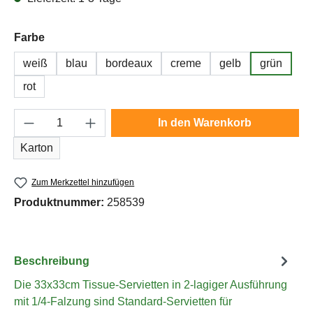
auswählen
Farbe
weiß
blau
bordeaux
creme
gelb
grün
rot
Produkt Anzahl: Gib den gewünschten Wert e
In den Warenkorb
Karton
Zum Merkzettel hinzufügen
Produktnummer:
258539
Beschreibung
Die 33x33cm Tissue-Servietten in 2-lagiger Ausführung
mit 1/4-Falzung sind Standard-Servietten für