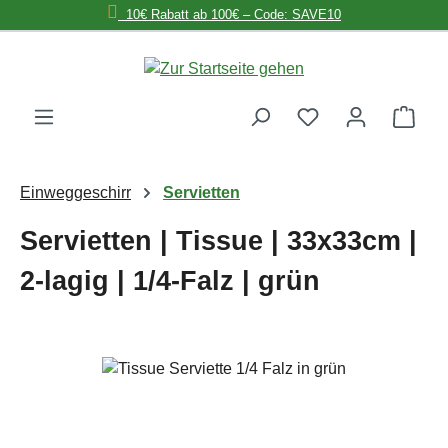
10€ Rabatt ab 100€ – Code: SAVE10
Zum Hauptinhalt springen
Ware
Einweggeschirr
Servietten
Servietten | Tissue | 33x33cm |
2-lagig | 1/4-Falz | grün
Bildergalerie überspringen