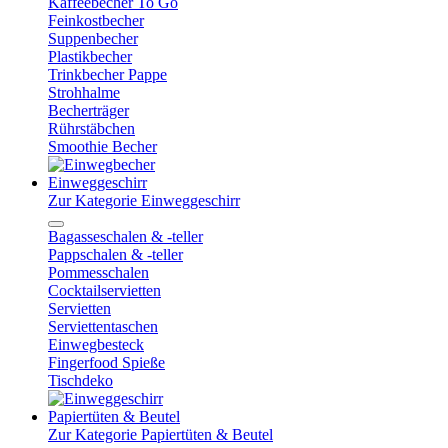
Kaffeebecher To Go
Feinkostbecher
Suppenbecher
Plastikbecher
Trinkbecher Pappe
Strohhalme
Becherträger
Rührstäbchen
Smoothie Becher
Einweggeschirr
Zur Kategorie Einweggeschirr
Bagasseschalen & -teller
Pappschalen & -teller
Pommesschalen
Cocktailservietten
Servietten
Serviettentaschen
Einwegbesteck
Fingerfood Spieße
Tischdeko
Papiertüten & Beutel
Zur Kategorie Papiertüten & Beutel