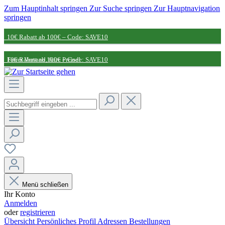
Zum Hauptinhalt springen
Zur Suche springen
Zur Hauptnavigation
springen
10€ Rabatt ab 100€ – Code: SAVE10
Fairer Versand, faire Preise!
10€ Rabatt ab 100€ – Code: SAVE10
Nachhaltige Partnerschaft
Fairer Versand, faire Preise!
Nachhaltige Partnerschaft
Menü schließen
Ihr Konto
Anmelden
oder
registrieren
Übersicht
Persönliches Profil
Adressen
Bestellungen