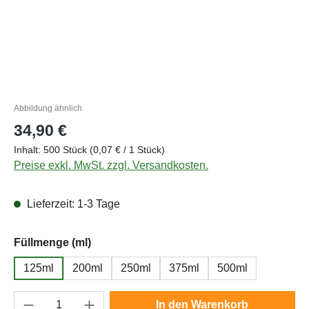
Abbildung ähnlich
Regulärer Preis:
34,90 €
Inhalt:
500 Stück
(0,07 € / 1 Stück)
Preise exkl. MwSt. zzgl. Versandkosten.
Lieferzeit: 1-3 Tage
auswählen
Füllmenge (ml)
125ml
200ml
250ml
375ml
500ml
Produkt Anzahl: Gib den gewünschten Wert e
In den Warenkorb