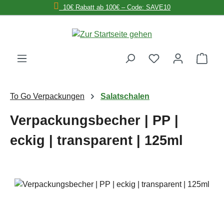
10€ Rabatt ab 100€ – Code: SAVE10
Zum Hauptinhalt springen
Ware
To Go Verpackungen
Salatschalen
Verpackungsbecher | PP |
eckig | transparent | 125ml
Bildergalerie überspringen