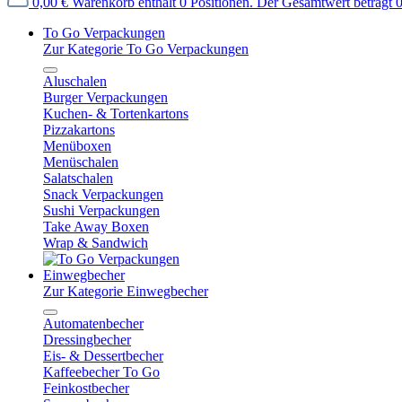
0,00 €
Warenkorb enthält 0 Positionen. Der Gesamtwert beträgt 0
To Go Verpackungen
Zur Kategorie To Go Verpackungen
Aluschalen
Burger Verpackungen
Kuchen- & Tortenkartons
Pizzakartons
Menüboxen
Menüschalen
Salatschalen
Snack Verpackungen
Sushi Verpackungen
Take Away Boxen
Wrap & Sandwich
Einwegbecher
Zur Kategorie Einwegbecher
Automatenbecher
Dressingbecher
Eis- & Dessertbecher
Kaffeebecher To Go
Feinkostbecher