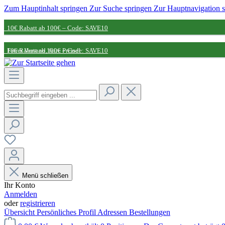
Zum Hauptinhalt springen
Zur Suche springen
Zur Hauptnavigation 
10€ Rabatt ab 100€ – Code: SAVE10
Fairer Versand, faire Preise!
10€ Rabatt ab 100€ – Code: SAVE10
Nachhaltige Partnerschaft
Fairer Versand, faire Preise!
Nachhaltige Partnerschaft
Menü schließen
Ihr Konto
Anmelden
oder
registrieren
Übersicht
Persönliches Profil
Adressen
Bestellungen