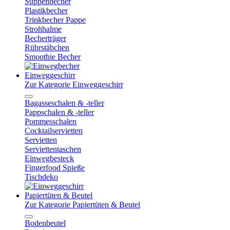
Suppenbecher
Plastikbecher
Trinkbecher Pappe
Strohhalme
Becherträger
Rührstäbchen
Smoothie Becher
Einweggeschirr
Zur Kategorie Einweggeschirr
Bagasseschalen & -teller
Pappschalen & -teller
Pommesschalen
Cocktailservietten
Servietten
Serviettentaschen
Einwegbesteck
Fingerfood Spieße
Tischdeko
Papiertüten & Beutel
Zur Kategorie Papiertüten & Beutel
Bodenbeutel