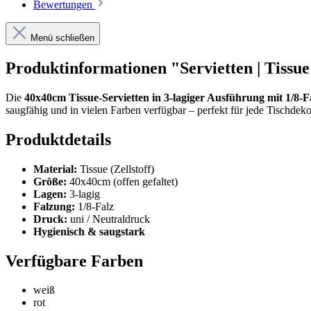
Bewertungen
Menü schließen
Produktinformationen "Servietten | Tissue |
Die
40x40cm Tissue-Servietten in 3-lagiger Ausführung mit 1/8-
saugfähig und in vielen Farben verfügbar – perfekt für jede Tischdeko
Produktdetails
Material:
Tissue (Zellstoff)
Größe:
40x40cm (offen gefaltet)
Lagen:
3-lagig
Falzung:
1/8-Falz
Druck:
uni / Neutraldruck
Hygienisch & saugstark
Verfügbare Farben
weiß
rot