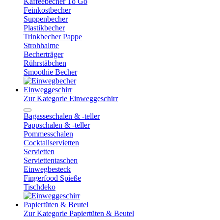
Kaffeebecher To Go
Feinkostbecher
Suppenbecher
Plastikbecher
Trinkbecher Pappe
Strohhalme
Becherträger
Rührstäbchen
Smoothie Becher
Einweggeschirr
Zur Kategorie Einweggeschirr
Bagasseschalen & -teller
Pappschalen & -teller
Pommesschalen
Cocktailservietten
Servietten
Serviettentaschen
Einwegbesteck
Fingerfood Spieße
Tischdeko
Papiertüten & Beutel
Zur Kategorie Papiertüten & Beutel