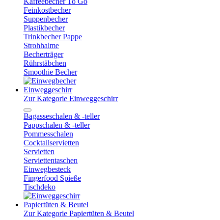
Kaffeebecher To Go
Feinkostbecher
Suppenbecher
Plastikbecher
Trinkbecher Pappe
Strohhalme
Becherträger
Rührstäbchen
Smoothie Becher
Einweggeschirr
Zur Kategorie Einweggeschirr
Bagasseschalen & -teller
Pappschalen & -teller
Pommesschalen
Cocktailservietten
Servietten
Serviettentaschen
Einwegbesteck
Fingerfood Spieße
Tischdeko
Papiertüten & Beutel
Zur Kategorie Papiertüten & Beutel