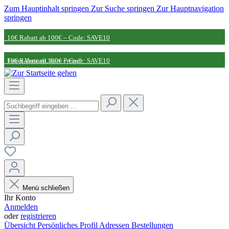
Zum Hauptinhalt springen
Zur Suche springen
Zur Hauptnavigation
springen
10€ Rabatt ab 100€ – Code: SAVE10
Fairer Versand, faire Preise!
10€ Rabatt ab 100€ – Code: SAVE10
Nachhaltige Partnerschaft
Fairer Versand, faire Preise!
Nachhaltige Partnerschaft
Menü schließen
Ihr Konto
Anmelden
oder
registrieren
Übersicht
Persönliches Profil
Adressen
Bestellungen