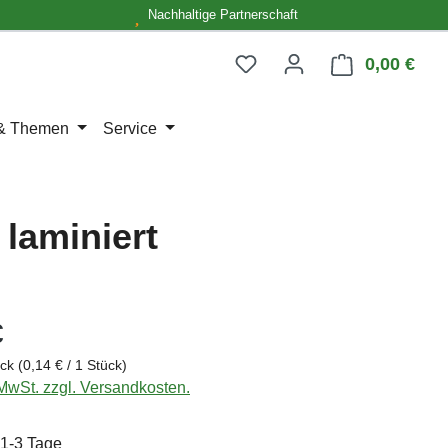
Nachhaltige Partnerschaft
0,00 €
Ware
 & Themen
Service
 laminiert
eis:
€
ück
(0,14 € / 1 Stück)
 MwSt. zzgl. Versandkosten.
 1-3 Tage