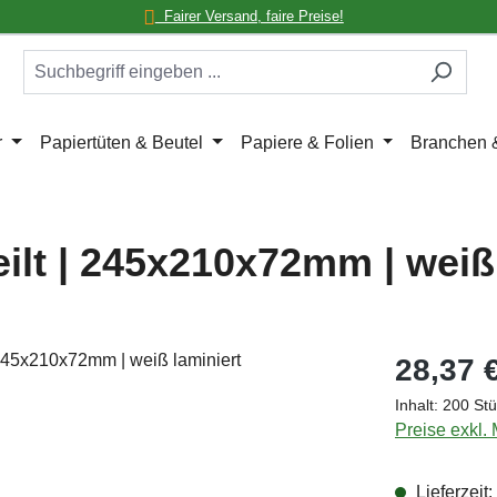
Fairer Versand, faire Preise!
r
Papiertüten & Beutel
Papiere & Folien
Branchen
ilt | 245x210x72mm | weiß
Regulärer Pr
28,37 
Inhalt:
200 St
Preise exkl.
Lieferzeit: