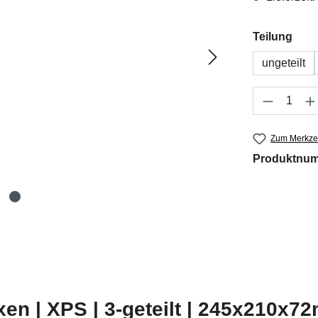
aus
Teilung
ungeteilt
Produkt 
Zum Merkzet
Produktnu
n | XPS | 3-geteilt | 245x210x72