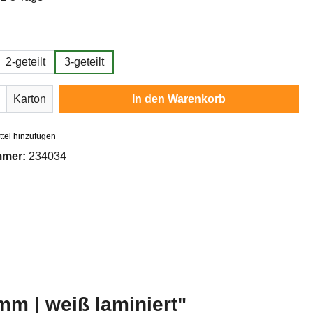
wählen
2-geteilt
3-geteilt
Anzahl: Gib den gewünschten Wert ein oder
Karton
In den Warenkorb
tel hinzufügen
mmer:
234034
mm | weiß laminiert"