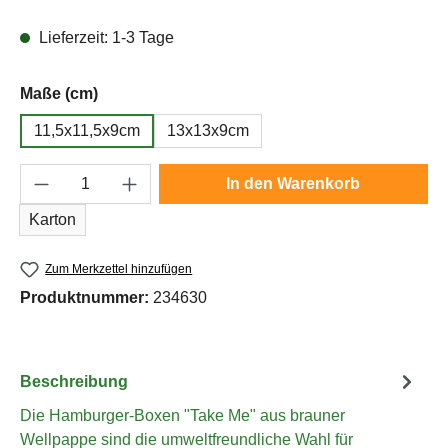
Lieferzeit: 1-3 Tage
auswählen
Maße (cm)
11,5x11,5x9cm
13x13x9cm
Produkt Anzahl: Gib den gewünschten Wert e
In den Warenkorb
Karton
Zum Merkzettel hinzufügen
Produktnummer:
234630
Beschreibung
Die Hamburger-Boxen "Take Me" aus brauner
Wellpappe sind die umweltfreundliche Wahl für