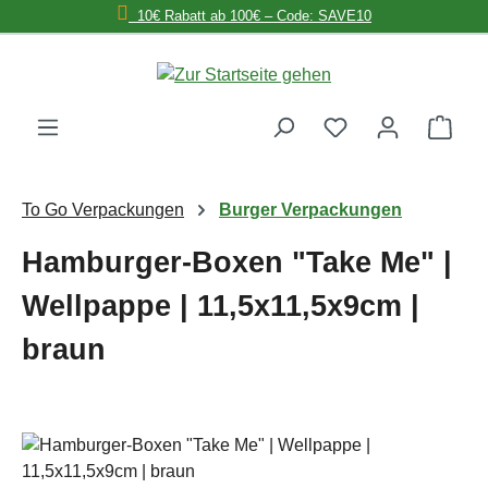
10€ Rabatt ab 100€ – Code: SAVE10
Zum Hauptinhalt springen
Ware
To Go Verpackungen
Burger Verpackungen
Hamburger-Boxen "Take Me" |
Wellpappe | 11,5x11,5x9cm |
braun
Bildergalerie überspringen